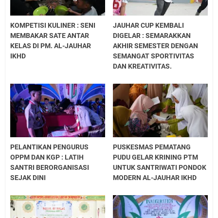
SANTRI AKHIR BERTAMBAH LUAS
AL-JAUHAR GEMILANG, RAIH JUARA UMUM
KOMPETISI KULINER : SENI
JAUHAR CUP KEMBALI
AKSIOMA 2026
MEMBAKAR SATE ANTAR
DIGELAR : SEMARAKKAN
HALAL BI HALAL, MENGUATKAN
KELAS DI PM. AL-JAUHAR
AKHIR SEMESTER DENGAN
PERSAUDARAAN
IKHD
SEMANGAT SPORTIVITAS
AL-JAUHAR DEKLARASIKAN KOMITMEN
DAN KREATIVITAS.
MEWUJUDKAN PESANTREN RAMAH ANAK
APEL TAHUNAN AL-JAUHAR RESMI DIBUKA,
AWALI PEKAN PERKENALAN KHUTBATUL
'ARSY
BIMTEK KURIKULUM BERBASIS CINTA
(KBC) TINGKATKAN KOMPETENSI GURU AL-
PELANTIKAN PENGURUS
PUSKESMAS PEMATANG
JAUHAR
OPPM DAN KGP : LATIH
PUDU GELAR KRINING PTM
SANTRI BERORGANISASI
UNTUK SANTRIWATI PONDOK
SEJAK DINI
MODERN AL-JAUHAR IKHD