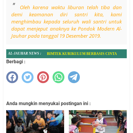
Oleh karena waktu liburan telah tiba dan
demi keamanan diri santri kita, kami
menghimbau kepada seluruh wali santri untuk
dapat menjeput anaknya ke Pondok Modern Al-
Jauhar pada tanggal 19 Desember 2019.
AL-JAUHAR
NEWS
:
AL-JAUHAR GELAR WORKSHOP PESANTREN
Berbagi :
DAN SEKOLAH RAMAH ANAK
WISUDA KE XXX SANTRI AKHIR KMI :
MENGUKIR KENANGAN, MENYAMBUT MASA
DEPAN
TASHIH I'DAD, WUJUD KESERIUSAN AL-
JAUHAR IKHD MENYAMBUT UJIAN LISAN
Anda mungkin menyukai postingan ini :
KEBERSAMAAN DALAM NUANSA IDUL
ADHA, PM. AL-JAUHAR IKHD GELAR MAKAN
SIANG BERSAMA
FATHUL KUTUB : KHAZANAH KEILMUAN