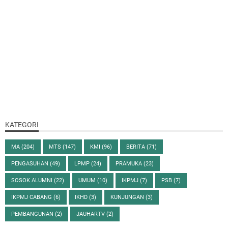
KATEGORI
MA
(204)
MTS
(147)
KMI
(96)
BERITA
(71)
PENGASUHAN
(49)
LPMP
(24)
PRAMUKA
(23)
SOSOK ALUMNI
(22)
UMUM
(10)
IKPMJ
(7)
PSB
(7)
IKPMJ CABANG
(6)
IKHD
(3)
KUNJUNGAN
(3)
PEMBANGUNAN
(2)
JAUHARTV
(2)