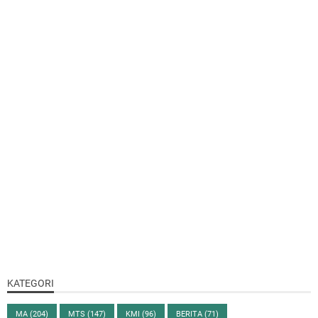
KATEGORI
MA
(204)
MTS
(147)
KMI
(96)
BERITA
(71)