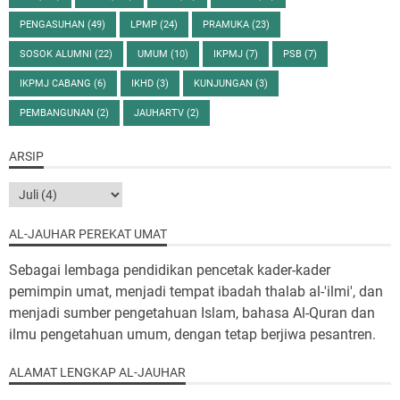
PENGASUHAN
(49)
LPMP
(24)
PRAMUKA
(23)
SOSOK ALUMNI
(22)
UMUM
(10)
IKPMJ
(7)
PSB
(7)
IKPMJ CABANG
(6)
IKHD
(3)
KUNJUNGAN
(3)
PEMBANGUNAN
(2)
JAUHARTV
(2)
ARSIP
AL-JAUHAR PEREKAT UMAT
Sebagai lembaga pendidikan pencetak kader-kader
pemimpin umat, menjadi tempat ibadah thalab al-'ilmi', dan
menjadi sumber pengetahuan Islam, bahasa Al-Quran dan
ilmu pengetahuan umum, dengan tetap berjiwa pesantren.
ALAMAT LENGKAP AL-JAUHAR