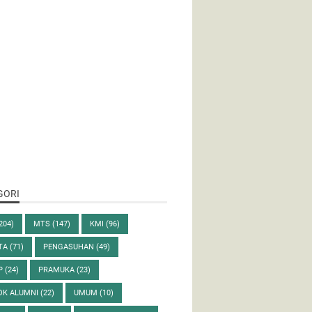
GORI
204)
MTS
(147)
KMI
(96)
ITA
(71)
PENGASUHAN
(49)
P
(24)
PRAMUKA
(23)
OK ALUMNI
(22)
UMUM
(10)