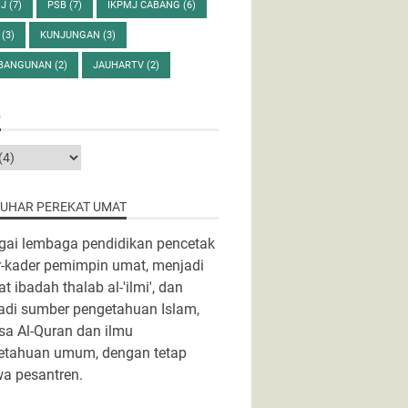
MJ
(7)
PSB
(7)
IKPMJ CABANG
(6)
D
(3)
KUNJUNGAN
(3)
BANGUNAN
(2)
JAUHARTV
(2)
P
AUHAR PEREKAT UMAT
gai lembaga pendidikan pencetak
r-kader pemimpin umat, menjadi
t ibadah thalab al-'ilmi', dan
adi sumber pengetahuan Islam,
a Al-Quran dan ilmu
etahuan umum, dengan tetap
wa pesantren.