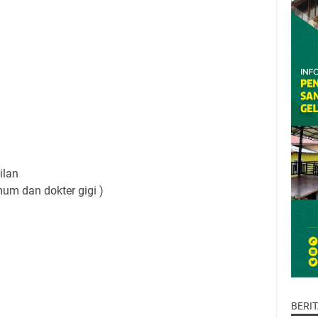
ilan
mum dan dokter gigi )
BERI