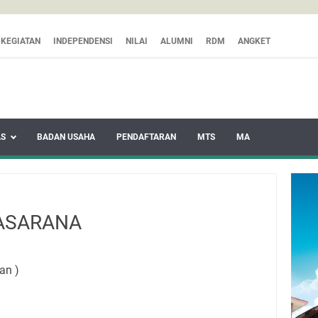
KEGIATAN
INDEPENDENSI
NILAI
ALUMNI
RDM
ANGKET
AS
BADAN USAHA
PENDAFTARAN
MTS
MA
ASARANA
an )