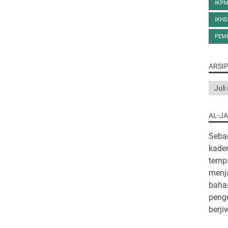
IKP
IKH
PEM
ARSI
AL-J
Seba
kade
tempa
menj
bahas
peng
berji