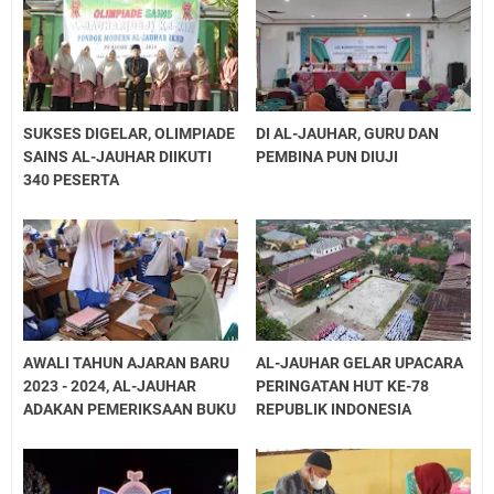
PERSAUDARAAN
AL-JAUHAR DEKLARASIKAN KOMITMEN
MEWUJUDKAN PESANTREN RAMAH ANAK
APEL TAHUNAN AL-JAUHAR RESMI DIBUKA,
SUKSES DIGELAR, OLIMPIADE
DI AL-JAUHAR, GURU DAN
AWALI PEKAN PERKENALAN KHUTBATUL
SAINS AL-JAUHAR DIIKUTI
PEMBINA PUN DIUJI
'ARSY
340 PESERTA
AWALI TAHUN AJARAN BARU
AL-JAUHAR GELAR UPACARA
2023 - 2024, AL-JAUHAR
PERINGATAN HUT KE-78
ADAKAN PEMERIKSAAN BUKU
REPUBLIK INDONESIA