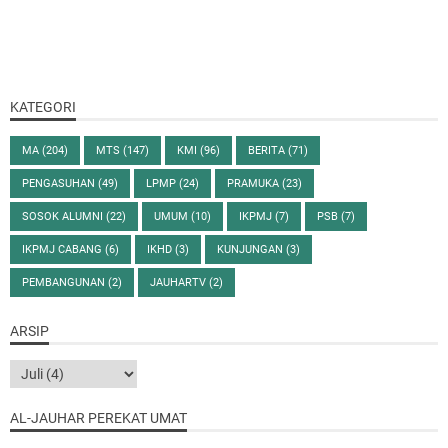
KATEGORI
MA
(204)
MTS
(147)
KMI
(96)
BERITA
(71)
PENGASUHAN
(49)
LPMP
(24)
PRAMUKA
(23)
SOSOK ALUMNI
(22)
UMUM
(10)
IKPMJ
(7)
PSB
(7)
IKPMJ CABANG
(6)
IKHD
(3)
KUNJUNGAN
(3)
PEMBANGUNAN
(2)
JAUHARTV
(2)
ARSIP
AL-JAUHAR PEREKAT UMAT