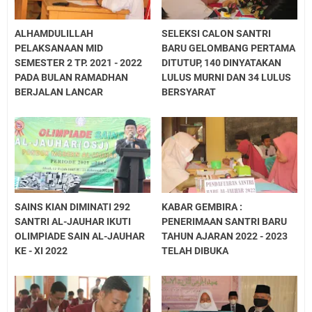
MEWUJUDKAN PESANTREN RAMAH ANAK
APEL TAHUNAN AL-JAUHAR RESMI DIBUKA,
ALHAMDULILLAH
SELEKSI CALON SANTRI
PELAKSANAAN MID
BARU GELOMBANG PERTAMA
AWALI PEKAN PERKENALAN KHUTBATUL
SEMESTER 2 TP. 2021 - 2022
DITUTUP, 140 DINYATAKAN
'ARSY
PADA BULAN RAMADHAN
LULUS MURNI DAN 34 LULUS
BERJALAN LANCAR
BERSYARAT
SAINS KIAN DIMINATI 292
KABAR GEMBIRA :
SANTRI AL-JAUHAR IKUTI
PENERIMAAN SANTRI BARU
OLIMPIADE SAIN AL-JAUHAR
TAHUN AJARAN 2022 - 2023
KE - XI 2022
TELAH DIBUKA