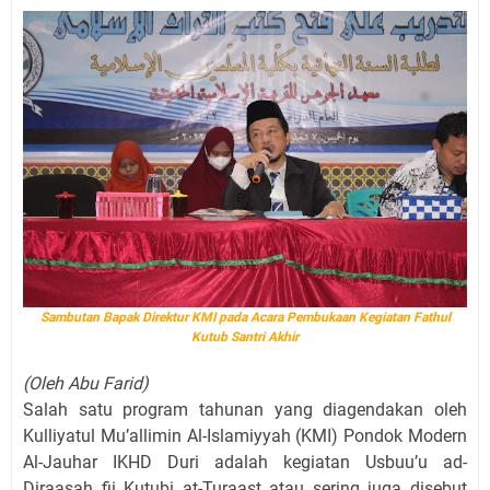
Sambutan Bapak Direktur KMI pada Acara Pembukaan Kegiatan Fathul
Kutub Santri Akhir
(Oleh Abu Farid)
Salah satu program tahunan yang diagendakan oleh
Kulliyatul Mu’allimin Al-Islamiyyah (KMI) Pondok Modern
Al-Jauhar IKHD Duri adalah kegiatan Usbuu’u ad-
Diraasah fii Kutubi at-Turaast atau sering juga disebut