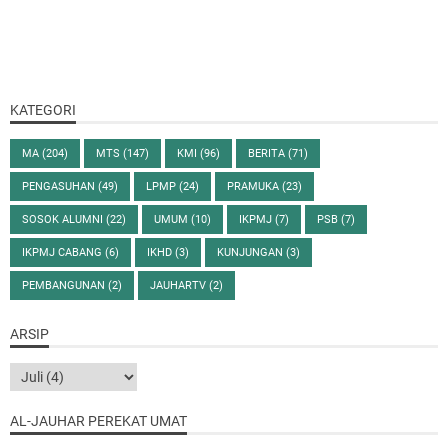
KATEGORI
MA
(204)
MTS
(147)
KMI
(96)
BERITA
(71)
PENGASUHAN
(49)
LPMP
(24)
PRAMUKA
(23)
SOSOK ALUMNI
(22)
UMUM
(10)
IKPMJ
(7)
PSB
(7)
IKPMJ CABANG
(6)
IKHD
(3)
KUNJUNGAN
(3)
PEMBANGUNAN
(2)
JAUHARTV
(2)
ARSIP
AL-JAUHAR PEREKAT UMAT