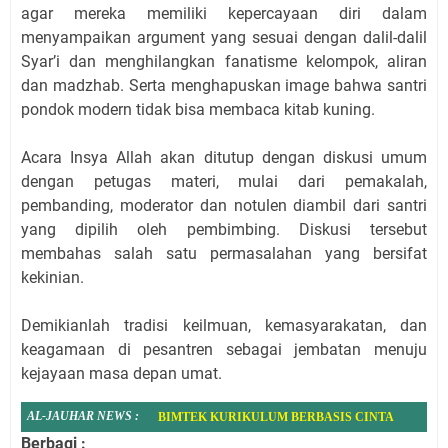
agar mereka memiliki kepercayaan diri dalam
menyampaikan argument yang sesuai dengan dalil-dalil
Syar’i dan menghilangkan fanatisme kelompok, aliran
dan madzhab. Serta menghapuskan image bahwa santri
pondok modern tidak bisa membaca kitab kuning.
Acara Insya Allah akan ditutup dengan diskusi umum
dengan petugas materi, mulai dari pemakalah,
pembanding, moderator dan notulen diambil dari santri
yang dipilih oleh pembimbing. Diskusi tersebut
membahas salah satu permasalahan yang bersifat
kekinian.
Demikianlah tradisi keilmuan, kemasyarakatan, dan
keagamaan di pesantren sebagai jembatan menuju
kejayaan masa depan umat.
AL-JAUHAR
NEWS
:
BIMTEK KURIKULUM BERBASIS CINTA
Berbagi :
(KBC) TINGKATKAN KOMPETENSI GURU AL-