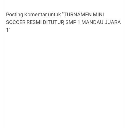
HALAL BI HALAL, MENGUATKAN
PERSAUDARAAN
Posting Komentar untuk "TURNAMEN MINI
AL-JAUHAR DEKLARASIKAN KOMITMEN
SOCCER RESMI DITUTUP, SMP 1 MANDAU JUARA
MEWUJUDKAN PESANTREN RAMAH ANAK
1"
APEL TAHUNAN AL-JAUHAR RESMI DIBUKA,
AWALI PEKAN PERKENALAN KHUTBATUL
'ARSY