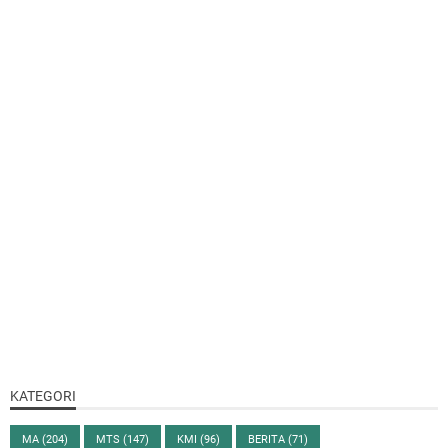
KATEGORI
MA
(204)
MTS
(147)
KMI
(96)
BERITA
(71)