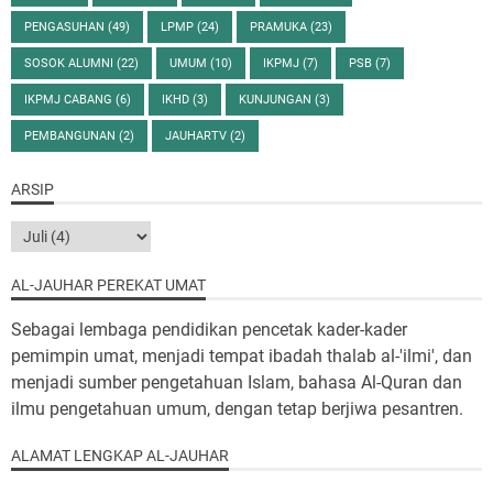
PENGASUHAN
(49)
LPMP
(24)
PRAMUKA
(23)
SOSOK ALUMNI
(22)
UMUM
(10)
IKPMJ
(7)
PSB
(7)
IKPMJ CABANG
(6)
IKHD
(3)
KUNJUNGAN
(3)
PEMBANGUNAN
(2)
JAUHARTV
(2)
ARSIP
AL-JAUHAR PEREKAT UMAT
Sebagai lembaga pendidikan pencetak kader-kader
pemimpin umat, menjadi tempat ibadah thalab al-'ilmi', dan
menjadi sumber pengetahuan Islam, bahasa Al-Quran dan
ilmu pengetahuan umum, dengan tetap berjiwa pesantren.
ALAMAT LENGKAP AL-JAUHAR